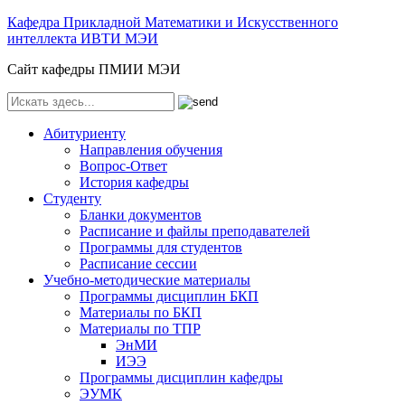
Кафедра Прикладной Математики и Искусственного
интеллекта ИВТИ МЭИ
Сайт кафедры ПМИИ МЭИ
Абитуриенту
Направления обучения
Вопрос-Ответ
История кафедры
Студенту
Бланки документов
Расписание и файлы преподавателей
Программы для студентов
Расписание сессии
Учебно-методические материалы
Программы дисциплин БКП
Материалы по БКП
Материалы по ТПР
ЭнМИ
ИЭЭ
Программы дисциплин кафедры
ЭУМК