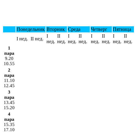
Понедельник
Вторник
Среда
Четверг
Пятница
I
II
I
II
I
II
I
II
I нед.
II нед.
нед.
нед.
нед.
нед.
нед.
нед.
нед.
нед.
1
пара
9.20
10.55
2
пара
11.10
12.45
3
пара
13.45
15.20
4
пара
15.35
17.10