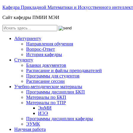
Кафедра Прикладной Математики и Искусственного интелле
Сайт кафедры ПМИИ МЭИ
Абитуриенту
Направления обучения
Вопрос-Ответ
История кафедры
Студенту
Бланки документов
Расписание и файлы преподавателей
Программы для студентов
Расписание сессии
Учебно-методические материалы
Программы дисциплин БКП
Материалы по БКП
Материалы по ТПР
ЭнМИ
ИЭЭ
Программы дисциплин кафедры
ЭУМК
Научная работа