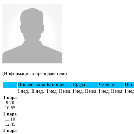
(Информация о преподавателе)
Понедельник
Вторник
Среда
Четверг
Пят
I нед.
II нед.
I нед.
II нед.
I нед.
II нед.
I нед.
II нед.
I нед
1 пара
9.20
10.55
2 пара
11.10
12.45
3 пара