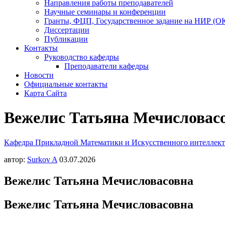
Направления работы преподавателей
Научные семинары и конференции
Гранты, ФЦП, Государственное задание на НИР (О
Диссертации
Публикации
Контакты
Руководство кафедры
Преподаватели кафедры
Новости
Официальные контакты
Карта Сайта
Вежелис Татьяна Мечисловас
Кафедра Прикладной Математики и Искусственного интелле
автор:
Surkov A
03.07.2026
Вежелис Татьяна Мечисловасовна
Вежелис Татьяна Мечисловасовна