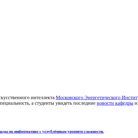
скусственного интеллекта
Московского Энергетического Инсти
пециальность, а студенты увидеть последние
новости кафедры
и
ды по информатике с углублённым уровнем сложности.