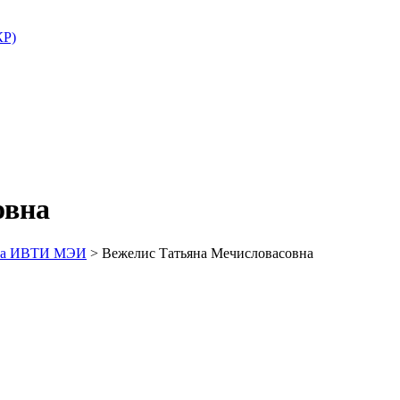
КР)
овна
кта ИВТИ МЭИ
>
Вежелис Татьяна Мечисловасовна