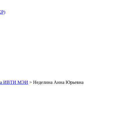
КР)
кта ИВТИ МЭИ
>
Неделина Анна Юрьевна