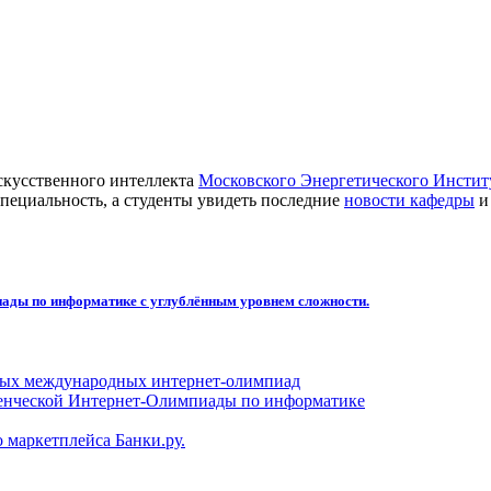
скусственного интеллекта
Московского Энергетического Инсти
пециальность, а студенты увидеть последние
новости кафедры
и
ды по информатике с углублённым уровнем сложности.
ых международных интернет-олимпиад
енческой Интернет-Олимпиады по информатике
 маркетплейса Банки.ру.