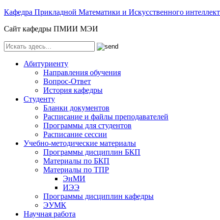
Кафедра Прикладной Математики и Искусственного интелле
Сайт кафедры ПМИИ МЭИ
Абитуриенту
Направления обучения
Вопрос-Ответ
История кафедры
Студенту
Бланки документов
Расписание и файлы преподавателей
Программы для студентов
Расписание сессии
Учебно-методические материалы
Программы дисциплин БКП
Материалы по БКП
Материалы по ТПР
ЭнМИ
ИЭЭ
Программы дисциплин кафедры
ЭУМК
Научная работа