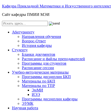
Кафедра Прикладной Математики и Искусственного интелле
Сайт кафедры ПМИИ МЭИ
Абитуриенту
Направления обучения
Вопрос-Ответ
История кафедры
Студенту
Бланки документов
Расписание и файлы преподавателей
Программы для студентов
Расписание сессии
Учебно-методические материалы
Программы дисциплин БКП
Материалы по БКП
Материалы по ТПР
ЭнМИ
ИЭЭ
Программы дисциплин кафедры
ЭУМК
Научная работа