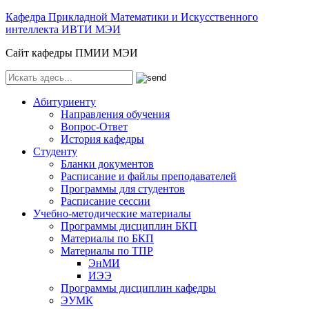
Кафедра Прикладной Математики и Искусственного
интеллекта ИВТИ МЭИ
Сайт кафедры ПМИИ МЭИ
Абитуриенту
Направления обучения
Вопрос-Ответ
История кафедры
Студенту
Бланки документов
Расписание и файлы преподавателей
Программы для студентов
Расписание сессии
Учебно-методические материалы
Программы дисциплин БКП
Материалы по БКП
Материалы по ТПР
ЭнМИ
ИЭЭ
Программы дисциплин кафедры
ЭУМК