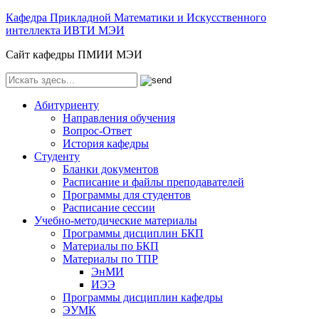
Кафедра Прикладной Математики и Искусственного
интеллекта ИВТИ МЭИ
Сайт кафедры ПМИИ МЭИ
Абитуриенту
Направления обучения
Вопрос-Ответ
История кафедры
Студенту
Бланки документов
Расписание и файлы преподавателей
Программы для студентов
Расписание сессии
Учебно-методические материалы
Программы дисциплин БКП
Материалы по БКП
Материалы по ТПР
ЭнМИ
ИЭЭ
Программы дисциплин кафедры
ЭУМК