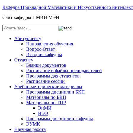
Кафедра Прикладной Математики и Искусственного интелле
Сайт кафедры ПМИИ МЭИ
Абитуриенту
Направления обучения
Вопрос-Ответ
История кафедры
Студенту
Бланки документов
Расписание и файлы преподавателей
Программы для студентов
Расписание сессии
Учебно-методические материалы
Программы дисциплин БКП
Материалы по БКП
Материалы по ТПР
ЭнМИ
ИЭЭ
Программы дисциплин кафедры
ЭУМК
Научная работа