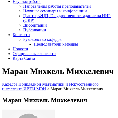
Научная работа
Направления работы преподавателей
Научные семинары и конференции
Гранты, ФЦП, Государственное задание на НИР
(ОКР)
Диссертации
Публикации
Контакты
Руководство кафедры
Преподаватели кафедры
Новости
Официальные контакты
Карта Сайта
Маран Михкель Михкелевич
Кафедра Прикладной Математики и Искусственного
интеллекта ИВТИ МЭИ
>
Маран Михкель Михкелевич
Маран Михкель Михкелевич