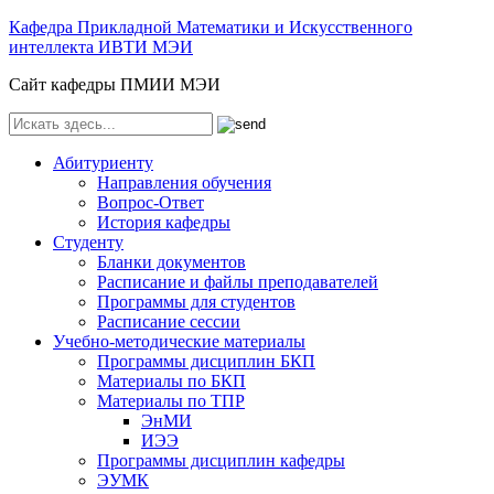
Кафедра Прикладной Математики и Искусственного
интеллекта ИВТИ МЭИ
Сайт кафедры ПМИИ МЭИ
Абитуриенту
Направления обучения
Вопрос-Ответ
История кафедры
Студенту
Бланки документов
Расписание и файлы преподавателей
Программы для студентов
Расписание сессии
Учебно-методические материалы
Программы дисциплин БКП
Материалы по БКП
Материалы по ТПР
ЭнМИ
ИЭЭ
Программы дисциплин кафедры
ЭУМК