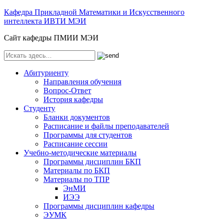
Кафедра Прикладной Математики и Искусственного
интеллекта ИВТИ МЭИ
Сайт кафедры ПМИИ МЭИ
Абитуриенту
Направления обучения
Вопрос-Ответ
История кафедры
Студенту
Бланки документов
Расписание и файлы преподавателей
Программы для студентов
Расписание сессии
Учебно-методические материалы
Программы дисциплин БКП
Материалы по БКП
Материалы по ТПР
ЭнМИ
ИЭЭ
Программы дисциплин кафедры
ЭУМК