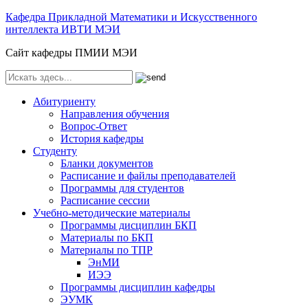
Кафедра Прикладной Математики и Искусственного
интеллекта ИВТИ МЭИ
Сайт кафедры ПМИИ МЭИ
Абитуриенту
Направления обучения
Вопрос-Ответ
История кафедры
Студенту
Бланки документов
Расписание и файлы преподавателей
Программы для студентов
Расписание сессии
Учебно-методические материалы
Программы дисциплин БКП
Материалы по БКП
Материалы по ТПР
ЭнМИ
ИЭЭ
Программы дисциплин кафедры
ЭУМК