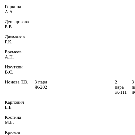
Горкина
А.А.
Деньщикова
Е.В.
Джамалов
Г.К.
Еремеев
А.П.
Ижуткин
В.С.
Ионова Т.В.
3 пара
2
3
Ж-202
пара
п
Ж-111
Ж
Карпович
Е.Е.
Костина
М.Б.
Крюков