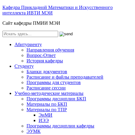
Кафедра Прикладной Математики и Искусственного
интеллекта ИВТИ МЭИ
Сайт кафедры ПМИИ МЭИ
Абитуриенту
Направления обучения
Вопрос-Ответ
История кафедры
Студенту
Бланки документов
Расписание и файлы преподавателей
Программы для студентов
Расписание сессии
Учебно-методические материалы
Программы дисциплин БКП
Материалы по БКП
Материалы по ТПР
ЭнМИ
ИЭЭ
Программы дисциплин кафедры
ЭУМК