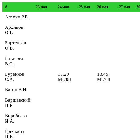
#
23 мая
24 мая
25 мая
26 мая
27 мая
3
Алехин Р.В.
Архипов
О.Г.
Бартеньев
О.В.
Батасова
В.С.
Буренков
15.20
13.45
С.А.
М-708
М-708
Вагин В.Н.
Варшавский
П.Р.
Воробьева
И.А.
Гречкина
П.В.