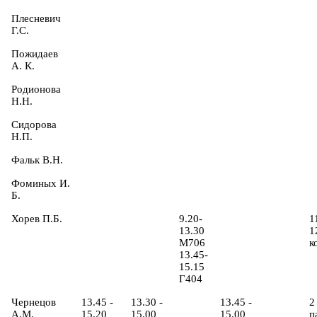
Плесневич
Г.С.
Пожидаев
А. К.
Родионова
Н.Н.
Сидорова
Н.П.
Фальк В.Н.
Фоминых И.
Б.
Хорев П.Б.
9.20-
1
13.30
1
M706
к
13.45-
15.15
Г404
Чернецов
13.45 -
13.30 -
13.45 -
2
А.М.
15.20
15.00
15.00
п