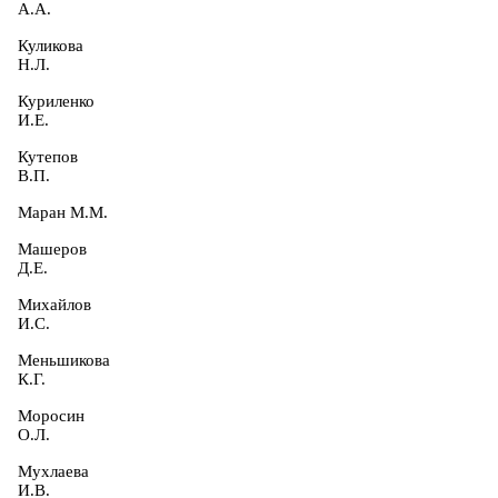
А.А.
Куликова
Н.Л.
Куриленко
И.Е.
Кутепов
В.П.
Маран М.М.
Машеров
Д.Е.
Михайлов
И.С.
Меньшикова
К.Г.
Моросин
О.Л.
Мухлаева
И.В.