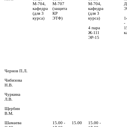
М-704,
М-707
М-704,
Д
кафедра
(защита
кафедра
Э
(для 3
КР
(для 3
курса)
ЭТФ)
курса)
1
-
4 пара
1
Ж-111
к
ЭР-15
Чернов П.Л.
Чибизова
Н.В.
Чуркина
Л.В.
Щербин
В.М.
Шамаева
15.00 -
15.00
15.00 -