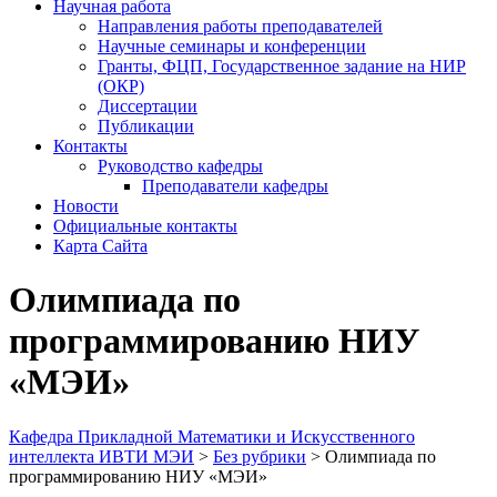
Научная работа
Направления работы преподавателей
Научные семинары и конференции
Гранты, ФЦП, Государственное задание на НИР
(ОКР)
Диссертации
Публикации
Контакты
Руководство кафедры
Преподаватели кафедры
Новости
Официальные контакты
Карта Сайта
Олимпиада по
программированию НИУ
«МЭИ»
Кафедра Прикладной Математики и Искусственного
интеллекта ИВТИ МЭИ
>
Без рубрики
>
Олимпиада по
программированию НИУ «МЭИ»