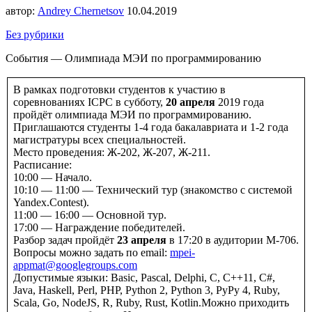
автор:
Andrey Chernetsov
10.04.2019
Без рубрики
События — Олимпиада МЭИ по программированию
В рамках подготовки студентов к участию в
соревнованиях ICPC в субботу,
20 апреля
2019 года
пройдёт олимпиада МЭИ по программированию.
Приглашаются студенты 1-4 года бакалавриата и 1-2 года
магистратуры всех специальностей.
Место проведения: Ж-202, Ж-207, Ж-211.
Расписание:
10:00 — Начало.
10:10 — 11:00 — Технический тур (знакомство с системой
Yandex.Contest).
11:00 — 16:00 — Основной тур.
17:00 — Награждение победителей.
Разбор задач пройдёт
23 апреля
в 17:20 в аудитории М-706.
Вопросы можно задать по email:
mpei-
appmat@googlegroups.com
Допустимые языки: Basic, Pascal, Delphi, C, C++11, C#,
Java, Haskell, Perl, PHP, Python 2, Python 3, PyPy 4, Ruby,
Scala, Go, NodeJS, R, Ruby, Rust, Kotlin.Можно приходить