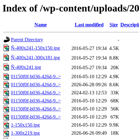
Index of /wp-content/uploads/2
Name
Last modified
Size
Descript
Parent Directory
-
Ñ-400x241-150x150.jpg
2016-05-27 19:34
4.5K
Ñ-400x241-300x181.jpg
2016-05-27 19:34
8.8K
Ñ-400x241.jpg
2016-05-27 19:34
20K
01150f0f-b036-426d-9..>
2016-05-10 12:29
4.9K
01150f0f-b036-426d-9..>
2026-06-28 09:26
8.6K
01150f0f-b036-426d-9..>
2024-02-13 12:53
33K
01150f0f-b036-426d-9..>
2016-05-10 12:29
68K
01150f0f-b036-426d-9..>
2016-05-10 12:29
56K
01150f0f-b036-426d-9..>
2016-05-10 12:29
67K
1-150x150.jpg
2016-05-10 12:29
9.9K
1-300x219.jpg
2026-06-26 09:49
18K